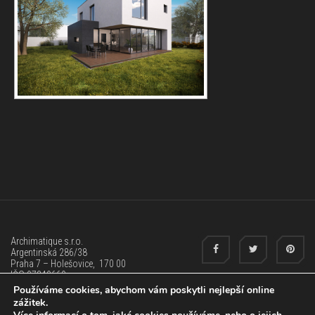
Archimatique s.r.o.
Argentinská 286/38
Praha 7 – Holešovice, 170 00
IČO 07240660
Zapsáno u Městského soudu v Praze
Používáme cookies, abychom vám poskytli nejlepší online
vložka C 297446
zážitek.
Bankovní spojení: 115-7531630257/0100